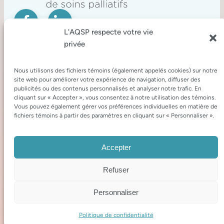
L'AQSP respecte votre vie
privée
Nous joindre
Nous utilisons des fichiers témoins (également appelés cookies) sur notre
site web pour améliorer votre expérience de navigation, diffuser des
publicités ou des contenus personnalisés et analyser notre trafic. En
cliquant sur « Accepter », vous consentez à notre utilisation des témoins.
1130, rue de Montbrun, Boucherville (Québec)
Vous pouvez également gérer vos préférences individuelles en matière de
J4B 8W6
fichiers témoins à partir des paramètres en cliquant sur « Personnaliser ».
514 826-9400
Lundi au jeudi : 8 h 30 à 16 h 30
Accepter
ÉCRIVEZ-NOUS
Refuser
CONNEXION
Personnaliser
Politique de confidentialité